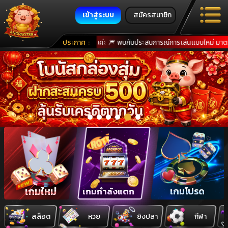
เข้าสู่ระบบ
สมัครสมาชิก
789 - ยินดีต้อนรับค่ะ 🎆 พบกับประสบการณ์การเล่นแบบใหม่ มาตรฐานระดับ
ประกาศ
:
เกมใหม่
เกมโปรด
เกมกำลังแตก
สล็อต
หวย
ยิงปลา
กีฬา