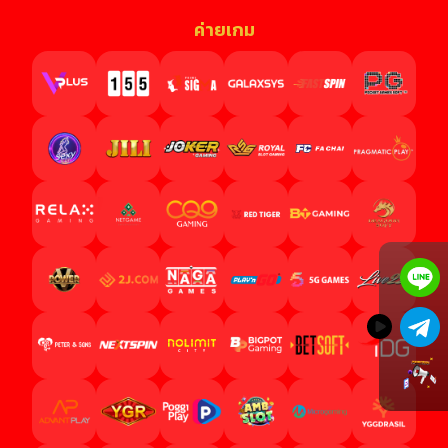
ค่ายเกม