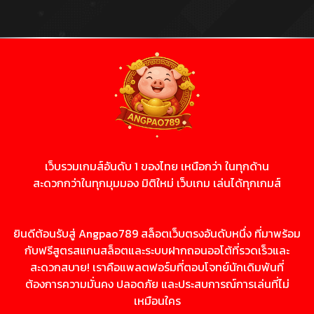
เว็บรวมเกมส์อันดับ 1 ของไทย เหนือกว่า ในทุกด้าน
สะดวกกว่าในทุกมุมมอง มิติใหม่ เว็บเกม เล่นได้ทุกเกมส์
ยินดีต้อนรับสู่ Angpao789 สล็อตเว็บตรงอันดับหนึ่ง ที่มาพร้อม
กับฟรีสูตรสแกนสล็อตและระบบฝากถอนออโต้ที่รวดเร็วและ
สะดวกสบาย! เราคือแพลตฟอร์มที่ตอบโจทย์นักเดิมพันที่
ต้องการความมั่นคง ปลอดภัย และประสบการณ์การเล่นที่ไม่
เหมือนใคร